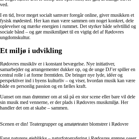
ved.
I en tid, hvor meget socialt samvær foregår online, giver musikken et
fysisk mødested. Her kan man være sammen om noget konkret, dele
oplevelser og mærke energien i rummet. Det styrker både selvtillid og
sociale bånd – og gør musikmiljøet til en vigtig del af Rødovres
ungdomskultur.
Et miljø i udvikling
Rødovres musikliv er i konstant bevægelse. Nye initiativer,
samarbejder og arrangementer dukker op, og de unge DJ’er spiller en
central rolle i at forme fremtiden. De bringer nye lyde, idéer og
perspektiver ind i byens kulturliv – og viser, hvordan musik kan være
både en personlig passion og en fælles kraft.
Uanset om man drømmer om at stå på en stor scene eller bare vil dele
sin musik med vennerne, er der plads i Rødovres musikmiljø. Her
handler det om at skabe – sammen.
Scenen er din! Teatergrupper og amatørteater blomstrer i Rødovre
Fang naturens øjeblikke – naturfotografering i Rødovres grønne oaser