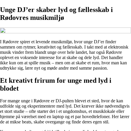
Unge DJ’er skaber lyd og fællesskab i
Rødovres musikmiljø
I Rødovre spirer et levende musikmiljø, hvor unge DJ’er finder
sammen om rytmer, kreativitet og fællesskab. I takt med at elektronisk
musik vinder frem blandt unge over hele landet, har også Rødovre
oplevet en voksende interesse for at skabe og dele lyd. Det handler
ikke kun om at spille musik – men om at skabe et rum, hvor man kan
udtrykke sig, lære nyt og møde andre med samme passion.
Et kreativt frirum for unge med lyd i
blodet
For mange unge i Rødovre er DJ-pulten blevet et sted, hvor de kan
udfolde sig og eksperimentere med lyd. Det kræver ikke nødvendigvis
et stort studie – ofte starter det i et ungdomshus, et musiklokale eller
hjemme på værelset med en laptop og et par hovedtelefoner. Her lærer
de at mikse beats, skabe overgange og finde deres egen stil.