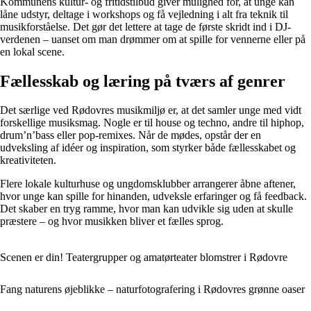
Kommunens kultur- og fritidstilbud giver mulighed for, at unge kan
låne udstyr, deltage i workshops og få vejledning i alt fra teknik til
musikforståelse. Det gør det lettere at tage de første skridt ind i DJ-
verdenen – uanset om man drømmer om at spille for vennerne eller på
en lokal scene.
Fællesskab og læring på tværs af genrer
Det særlige ved Rødovres musikmiljø er, at det samler unge med vidt
forskellige musiksmag. Nogle er til house og techno, andre til hiphop,
drum’n’bass eller pop-remixes. Når de mødes, opstår der en
udveksling af idéer og inspiration, som styrker både fællesskabet og
kreativiteten.
Flere lokale kulturhuse og ungdomsklubber arrangerer åbne aftener,
hvor unge kan spille for hinanden, udveksle erfaringer og få feedback.
Det skaber en tryg ramme, hvor man kan udvikle sig uden at skulle
præstere – og hvor musikken bliver et fælles sprog.
Scenen er din! Teatergrupper og amatørteater blomstrer i Rødovre
Fang naturens øjeblikke – naturfotografering i Rødovres grønne oaser