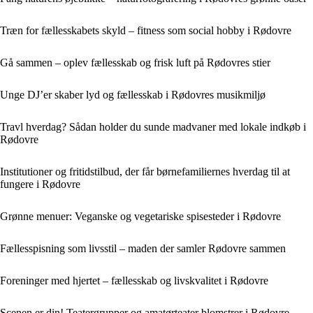
Træn for fællesskabets skyld – fitness som social hobby i Rødovre
Gå sammen – oplev fællesskab og frisk luft på Rødovres stier
Unge DJ’er skaber lyd og fællesskab i Rødovres musikmiljø
Travl hverdag? Sådan holder du sunde madvaner med lokale indkøb i
Rødovre
Institutioner og fritidstilbud, der får børnefamiliernes hverdag til at
fungere i Rødovre
Grønne menuer: Veganske og vegetariske spisesteder i Rødovre
Fællesspisning som livsstil – maden der samler Rødovre sammen
Foreninger med hjertet – fællesskab og livskvalitet i Rødovre
Scenen er din! Teatergrupper og amatørteater blomstrer i Rødovre