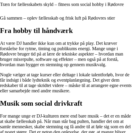
Træn for fællesskabets skyld – fitness som social hobby i Rødovre
Gå sammen – oplev fællesskab og frisk luft på Rødovres stier
Fra hobby til håndværk
At være DJ handler ikke kun om at trykke på play. Det kræver
forståelse for rytme, timing og publikums energi. Mange unge i
Rødovre bruger tid på at lære de tekniske aspekter – hvordan man
bruger mixerpulte, software og effekter – men også på at forstå,
hvordan man bygger en stemning op gennem musikvalg.
Nogle vælger at tage kurser eller deltage i lokale talentforløb, hvor de
får indsigt i både lydteknik og eventplanlægning. Det giver dem
redskaber til at tage skridtet videre – måske til at arrangere egne events
eller samarbejde med andre musikere.
Musik som social drivkraft
For mange unge er DJ-kulturen mere end bare musik – det er en måde
at skabe fællesskab på. Når man står bag pulten, handler det om at
samle mennesker, skabe stemning og få andre til at føle sig som en del
af noget større. Det er netop den oplevelse, der gør, at mange bliver