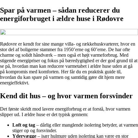
Spar på varmen – sådan reducerer du
energiforbruget i ældre huse i Rødovre
Rødovre er kendt for sine mange villa- og rækkehuskvarterer, hvor en
stor del af boligerne stammer fra 1950’erne og 60’erne. De har ofte
charme og solidt håndværk – men også et højt varmeforbrug. Med
stigende energipriser og fokus på bæredygtighed er der god grund til at
se på, hvordan man kan reducere varmetabet i ældre huse uden at gå
på kompromis med komforten. Her får du en praktisk guide til,
hvordan du kan spare på varmen og samtidig gøre dit hjem mere
energieffektivt.
Kend dit hus – og hvor varmen forsvinder
Det første skridt mod lavere energiforbrug er at forstå, hvor varmen
slipper ud. I ældre huse er det typisk gennem:
Loft og tag
– dårlig eller manglende isolering betyder, at varmen
stiger op og forsvinder.
Ydervægge
– især hulmure uden isolering kan være en stor