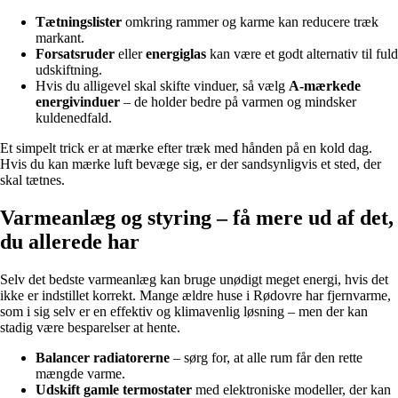
Tætningslister
omkring rammer og karme kan reducere træk
markant.
Forsatsruder
eller
energiglas
kan være et godt alternativ til fuld
udskiftning.
Hvis du alligevel skal skifte vinduer, så vælg
A-mærkede
energivinduer
– de holder bedre på varmen og mindsker
kuldenedfald.
Et simpelt trick er at mærke efter træk med hånden på en kold dag.
Hvis du kan mærke luft bevæge sig, er der sandsynligvis et sted, der
skal tætnes.
Varmeanlæg og styring – få mere ud af det,
du allerede har
Selv det bedste varmeanlæg kan bruge unødigt meget energi, hvis det
ikke er indstillet korrekt. Mange ældre huse i Rødovre har fjernvarme,
som i sig selv er en effektiv og klimavenlig løsning – men der kan
stadig være besparelser at hente.
Balancer radiatorerne
– sørg for, at alle rum får den rette
mængde varme.
Udskift gamle termostater
med elektroniske modeller, der kan