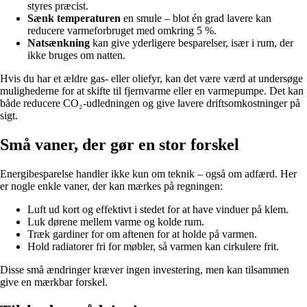
styres præcist.
Sænk temperaturen
en smule – blot én grad lavere kan
reducere varmeforbruget med omkring 5 %.
Natsænkning
kan give yderligere besparelser, især i rum, der
ikke bruges om natten.
Hvis du har et ældre gas- eller oliefyr, kan det være værd at undersøge
mulighederne for at skifte til fjernvarme eller en varmepumpe. Det kan
både reducere CO₂-udledningen og give lavere driftsomkostninger på
sigt.
Små vaner, der gør en stor forskel
Energibesparelse handler ikke kun om teknik – også om adfærd. Her
er nogle enkle vaner, der kan mærkes på regningen:
Luft ud kort og effektivt i stedet for at have vinduer på klem.
Luk dørene mellem varme og kolde rum.
Træk gardiner for om aftenen for at holde på varmen.
Hold radiatorer fri for møbler, så varmen kan cirkulere frit.
Disse små ændringer kræver ingen investering, men kan tilsammen
give en mærkbar forskel.