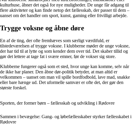
kulturhuse, åbner det også for nye muligheder. De unge får adgang til
flere aktiviteter og kan finde netop det fællesskab, der passer til dem –
uanset om det handler om sport, kunst, gaming eller frivilligt arbejde.
Trygge voksne og åbne døre
En af de ting, der ofte fremhæves som særligt værdifuld, er
tilstedeværelsen af trygge voksne. I klubberne møder de unge voksne,
der har tid til at lytte og som kender dem over tid. Det skaber tillid og
gør det lettere at tage fat i svære emner, før de vokser sig store.
Klubberne fungerer også som et sted, hvor unge kan komme, selv når
de ikke har planer. Den åbne dør-politik betyder, at man altid er
velkommen – uanset om man vil spille bordfodbold, lave mad, snakke
eller bare hænge ud. Det uformelle samvær er ofte det, der gør den
største forskel.
Sporten, der former børn – fællesskab og udvikling i Rødovre
Sammen i bevægelse: Gang- og løbefællesskaber styrker fællesskabet i
Rødovre