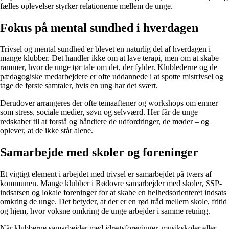
fælles oplevelser styrker relationerne mellem de unge.
Fokus på mental sundhed i hverdagen
Trivsel og mental sundhed er blevet en naturlig del af hverdagen i
mange klubber. Det handler ikke om at lave terapi, men om at skabe
rammer, hvor de unge tør tale om det, der fylder. Klublederne og de
pædagogiske medarbejdere er ofte uddannede i at spotte mistrivsel og
tage de første samtaler, hvis en ung har det svært.
Derudover arrangeres der ofte temaaftener og workshops om emner
som stress, sociale medier, søvn og selvværd. Her får de unge
redskaber til at forstå og håndtere de udfordringer, de møder – og
oplever, at de ikke står alene.
Samarbejde med skoler og foreninger
Et vigtigt element i arbejdet med trivsel er samarbejdet på tværs af
kommunen. Mange klubber i Rødovre samarbejder med skoler, SSP-
indsatsen og lokale foreninger for at skabe en helhedsorienteret indsats
omkring de unge. Det betyder, at der er en rød tråd mellem skole, fritid
og hjem, hvor voksne omkring de unge arbejder i samme retning.
Når klubberne samarbejder med idrætsforeninger, musikskoler eller