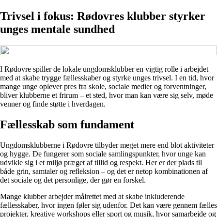
Trivsel i fokus: Rødovres klubber styrker
unges mentale sundhed
I Rødovre spiller de lokale ungdomsklubber en vigtig rolle i arbejdet
med at skabe trygge fællesskaber og styrke unges trivsel. I en tid, hvor
mange unge oplever pres fra skole, sociale medier og forventninger,
bliver klubberne et frirum – et sted, hvor man kan være sig selv, møde
venner og finde støtte i hverdagen.
Fællesskab som fundament
Ungdomsklubberne i Rødovre tilbyder meget mere end blot aktiviteter
og hygge. De fungerer som sociale samlingspunkter, hvor unge kan
udvikle sig i et miljø præget af tillid og respekt. Her er der plads til
både grin, samtaler og refleksion – og det er netop kombinationen af
det sociale og det personlige, der gør en forskel.
Mange klubber arbejder målrettet med at skabe inkluderende
fællesskaber, hvor ingen føler sig udenfor. Det kan være gennem fælles
projekter, kreative workshops eller sport og musik, hvor samarbejde og